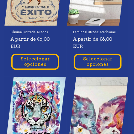
Lámina Ilustrada: Miedos
Lámina Ilustrada: Acaríciame
Precio
A partir de €6,00
Precio
A partir de €6,00
habitual
EUR
habitual
EUR
Seleccionar
Seleccionar
opciones
opciones