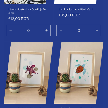
Lámina Ilustrada: Y Que Ruja Tu
Lámina Ilustrada: Black Cat II
Alma
Precio
€35,00 EUR
Precio
€12,00 EUR
habitual
habitual
Reducir
Aumentar
Reducir
Aume
cantidad
cantidad
cantidad
canti
para
para
para
para
Default
Default
Default
Defau
Title
Title
Title
Title