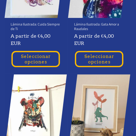
Lámina Ilustrada: Cuida Siempre
Lámina Ilustrada: Gata Amor a
de Ti
Raudales
Precio
A partir de €4,00
Precio
A partir de €4,00
habitual
EUR
habitual
EUR
Seleccionar
Seleccionar
opciones
opciones