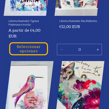
Lámina Ilustrada: Tigresa
Lámina Ilustrada: Dos Elefantes
Poderosa e Invicta
Precio
€12,00 EUR
Precio
A partir de €4,00
habitual
habitual
EUR
Seleccionar
opciones
Reducir
Aume
cantidad
canti
para
para
Default
Defau
Title
Title