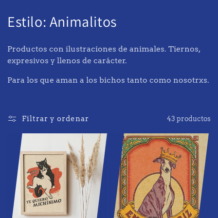
Ir
directamente
C
Estilo: Animalitos
al contenido
o
Productos con ilustraciones de animales. Tiernos,
l
expresivos y llenos de carácter.
e
Para los que aman a los bichos tanto como nosotrxs.
c
c
Filtrar y ordenar
43 productos
i
ó
n
: