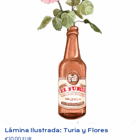
Lámina Ilustrada: Turia y Flores
Precio
€10,00 EUR