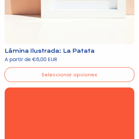
Lámina Ilustrada: La Patata
Precio
A partir de €6,00 EUR
habitual
Seleccionar opciones