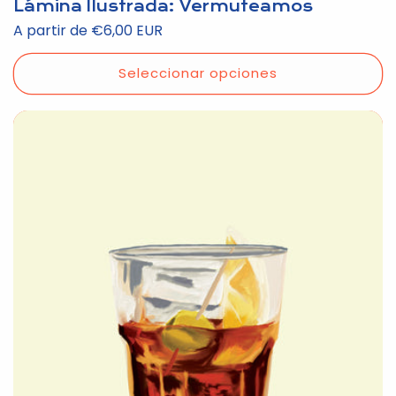
Lámina Ilustrada: Vermuteamos
Precio
A partir de €6,00 EUR
habitual
Seleccionar opciones