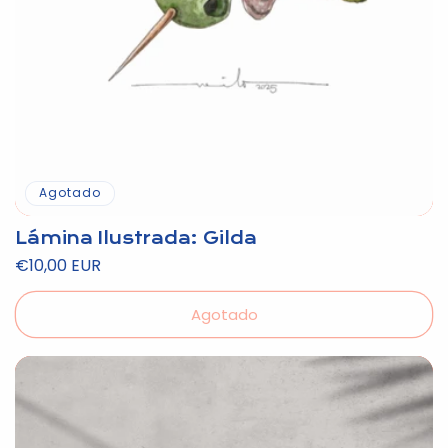
Agotado
Lámina Ilustrada: Gilda
Precio
€10,00 EUR
habitual
Agotado