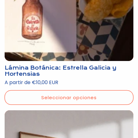
Lámina Botánica: Estrella Galicia y
Hortensias
Precio
A partir de €10,00 EUR
habitual
Seleccionar opciones