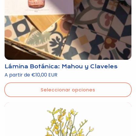
Lámina Botánica: Mahou y Claveles
Precio
A partir de €10,00 EUR
habitual
Seleccionar opciones