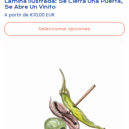
Lámina Ilustrada: Se Cierra Una Puerta,
Se Abre Un Vinito
Precio
A partir de €10,00 EUR
habitual
Seleccionar opciones