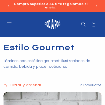
Ir
Compra superior a 50€ te regalamos el
directamente
envío!
al contenido
Carrito
C
Estilo Gourmet
o
Láminas con estética gourmet: ilustraciones de
l
comida, bebida y placer cotidiano.
e
c
Filtrar y ordenar
23 productos
c
i