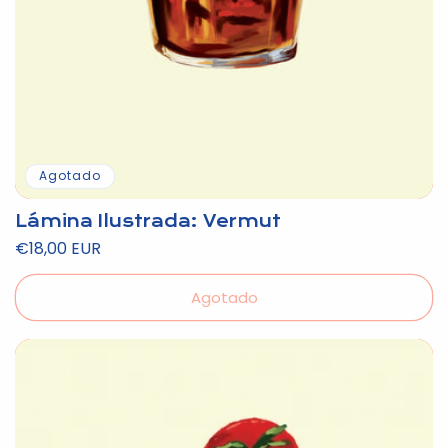
Agotado
Lámina Ilustrada: Vermut
Precio
€18,00 EUR
habitual
Agotado