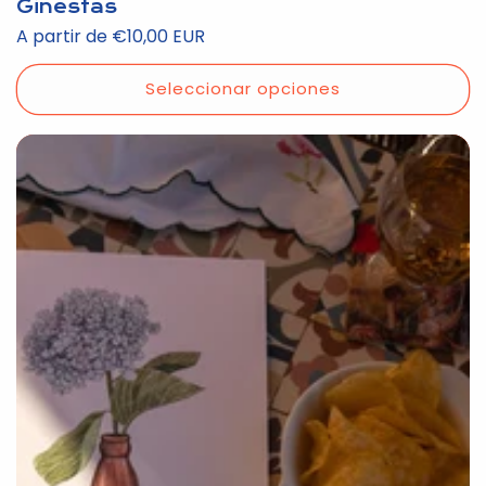
Ginestas
Precio
A partir de €10,00 EUR
habitual
Seleccionar opciones