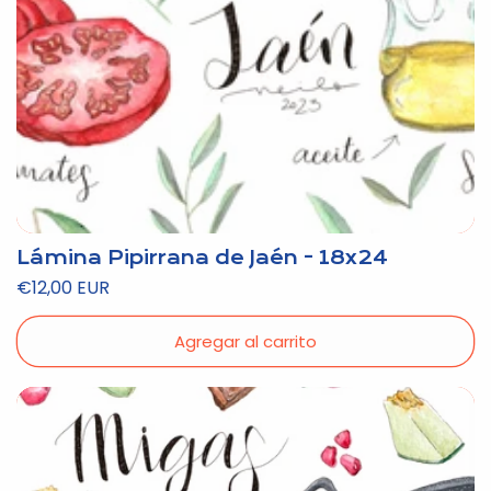
Lámina Pipirrana de Jaén - 18x24
Precio
€12,00 EUR
habitual
Agregar al carrito