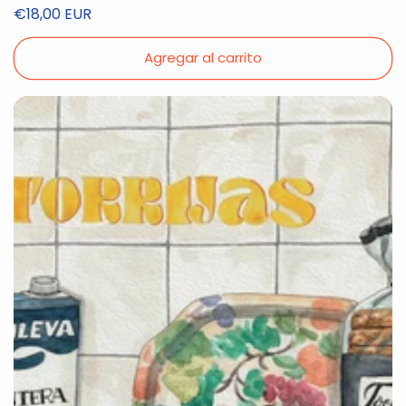
Precio
€18,00 EUR
habitual
Agregar al carrito