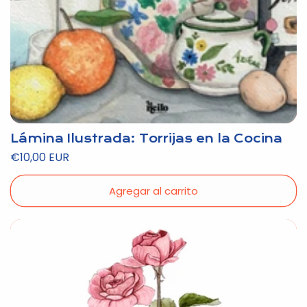
Lámina Ilustrada: Torrijas en la Cocina
Precio
€10,00 EUR
habitual
Agregar al carrito