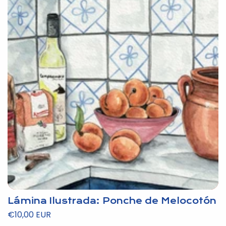
Lámina Ilustrada: Ponche de Melocotón
Precio
€10,00 EUR