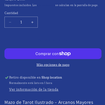
habitual
Impuestos incluidos. Los
gastos de envío
se calculan en la pantalla de pago.
Cantidad
Cantidad
Reducir
Aumentar
cantidad
cantidad
para
para
Mazo
Mazo
Agregar al carrito
de
de
Tarot
Tarot
Ilustrado
Ilustrado
–
–
Arcanos
Arcanos
Más opciones de pago
Mayores
Mayores
Retiro disponible en
Shop location
Normalmente está listo en 1 hora
Ver información de la tienda
Mazo de Tarot Ilustrado – Arcanos Mayores