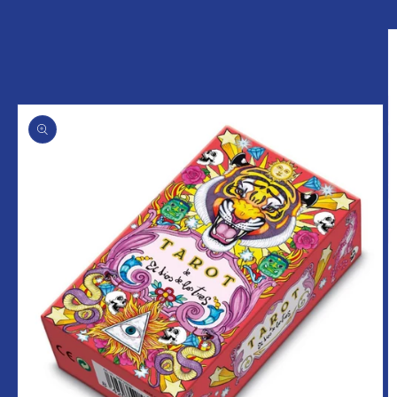
Ir
Ir
directamente
directamente
al contenido
a la
información
del producto